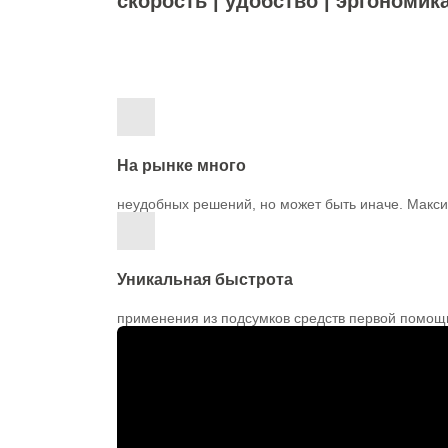
скорость | удобство | эргономик
На рынке много
неудобных решений, но может быть иначе. Макс
Уникальная быстрота
применения из подсумков средств первой помощ