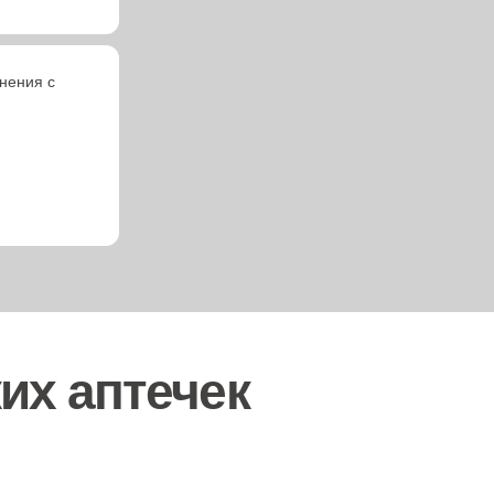
нения с
их аптечек