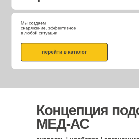
Мы создаем
снаряжение, эффективное
в любой ситуации
перейти в каталог
Концепция подс
МЕД-АС