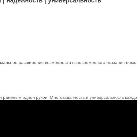
а | надежность | универсальность
имальное расширение возможности своевременного оказания помо
и раненым одной рукой. Многозадачность и универсальность кажд