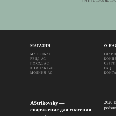
ПН-ПТ С 10:00 ДО 19:
МАГАЗИН
О НА
МАЛЫШ-АС
ГЛАВ
РЕЙД-АС
КОНЦ
ПОХОД-АС
СЕРТ
КОМПАКТ-АС
FAQ
МОЛНИЯ-АС
КОНТ
AStrikovsky —
2026 
podsum
снаряжение для спасения